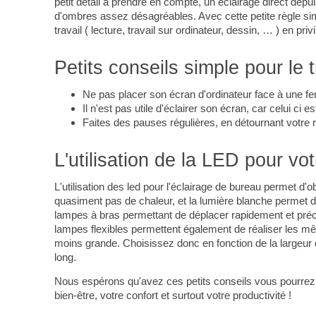
petit détail à prendre en compte, un éclairage direct dep
d'ombres assez désagréables. Avec cette petite règle simp
travail ( lecture, travail sur ordinateur, dessin, … ) en priv
Petits conseils simple pour le t
Ne pas placer son écran d'ordinateur face à une fenê
Il n'est pas utile d'éclairer son écran, car celui ci
Faites des pauses régulières, en détournant votre r
L'utilisation de la LED pour v
L'utilisation des led pour l'éclairage de bureau permet d'ob
quasiment pas de chaleur, et la lumière blanche permet de 
lampes à bras permettant de déplacer rapidement et précisé
lampes flexibles permettent également de réaliser les m
moins grande. Choisissez donc en fonction de la largeur de
long.
Nous espérons qu'avez ces petits conseils vous pourre
bien-être, votre confort et surtout votre productivité !