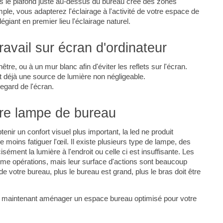
uis le plafond juste au-dessus du bureau crée des zones
le, vous adapterez l'éclairage à l'activité de votre espace de
ilégiant en premier lieu l'éclairage naturel.
ravail sur écran d'ordinateur
tre, ou à un mur blanc afin d'éviter les reflets sur l'écran.
 est déjà une source de lumière non négligeable.
egard de l'écran.
otre lampe de bureau
tenir un confort visuel plus important, la led ne produit
moins fatiguer l'œil. Il existe plusieurs type de lampe, des
ment la lumière à l'endroit ou celle ci est insuffisante. Les
ême opérations, mais leur surface d'actions sont beaucoup
 votre bureau, plus le bureau est grand, plus le bras doit être
z maintenant aménager un espace bureau optimisé pour votre